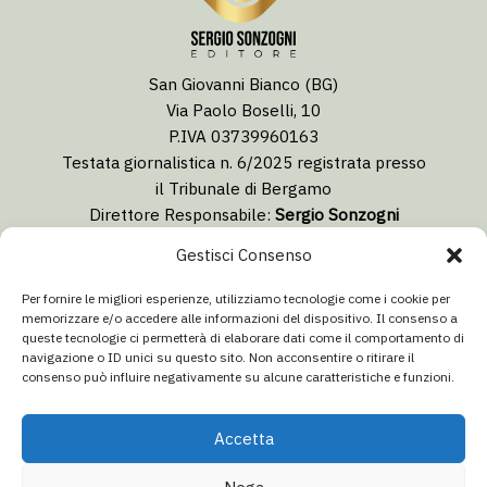
San Giovanni Bianco (BG)
Via Paolo Boselli, 10
P.IVA 03739960163
Testata giornalistica n. 6/2025 registrata presso
il Tribunale di Bergamo
Direttore Responsabile:
Sergio Sonzogni
Coordinatore Editoriale:
Lorenzo Togni
Gestisci Consenso
Email:
redazione@isolabergamascanews.it
Per fornire le migliori esperienze, utilizziamo tecnologie come i cookie per
memorizzare e/o accedere alle informazioni del dispositivo. Il consenso a
queste tecnologie ci permetterà di elaborare dati come il comportamento di
navigazione o ID unici su questo sito. Non acconsentire o ritirare il
consenso può influire negativamente su alcune caratteristiche e funzioni.
CONCESSIONARIA PUBBLICITÀ
Email:
info@italiacommunication.com
Accetta
Telefono: 0345 41834