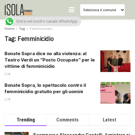
Entra nel nostro canale WhatsApp
Home
Tag
Femminicidio
Tag:
Femminicidio
Bonate Sopra dice no alla violenza: al
Teatro Verdi un “Posto Occupato” per le
vittime di femminicidio
0
Bonate Sopra, lo spettacolo contro il
femminicidio gratuito per gli uomini
0
Trending
Comments
Latest
Scomparsa Alessandro Castelli, il mistero si