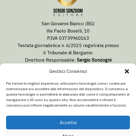
San Giovanni Bianco (BG)
Via Paolo Boselli, 10
P.IVA 03739960163
Testata giornalistica n. 6/2025 registrata presso
il Tribunale di Bergamo
Direttore Responsabile:
Sergio Sonzogni
Coordinatore Editoriale:
Lorenzo Togni
Gestisci Consenso
Email:
redazione@isolabergamascanews.it
Per fornire le migliori esperienze, utilizziamo tecnologie come i cookie per
memorizzare e/o accedere alle informazioni del dispositivo. Il consenso a
queste tecnologie ci permetterà di elaborare dati come il comportamento di
navigazione o ID unici su questo sito. Non acconsentire o ritirare il
consenso può influire negativamente su alcune caratteristiche e funzioni.
CONCESSIONARIA PUBBLICITÀ
Email:
info@italiacommunication.com
Accetta
Telefono: 0345 41834