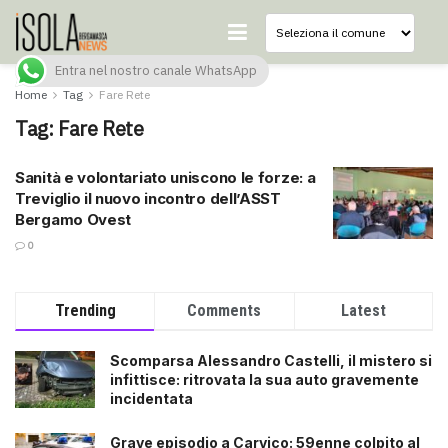
Entra nel nostro canale WhatsApp
Home
Tag
Fare Rete
Tag:
Fare Rete
Sanità e volontariato uniscono le forze: a
Treviglio il nuovo incontro dell’ASST
Bergamo Ovest
0
Trending
Comments
Latest
Scomparsa Alessandro Castelli, il mistero si
infittisce: ritrovata la sua auto gravemente
incidentata
Grave episodio a Carvico: 59enne colpito al