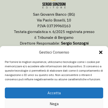
San Giovanni Bianco (BG)
Via Paolo Boselli, 10
P.IVA 03739960163
Testata giornalistica n. 6/2025 registrata presso
il Tribunale di Bergamo
Direttore Responsabile:
Sergio Sonzogni
Coordinatore Editoriale:
Lorenzo Togni
Gestisci Consenso
Email:
redazione@isolabergamascanews.it
Per fornire le migliori esperienze, utilizziamo tecnologie come i cookie per
memorizzare e/o accedere alle informazioni del dispositivo. Il consenso a
queste tecnologie ci permetterà di elaborare dati come il comportamento di
navigazione o ID unici su questo sito. Non acconsentire o ritirare il
consenso può influire negativamente su alcune caratteristiche e funzioni.
CONCESSIONARIA PUBBLICITÀ
Email:
info@italiacommunication.com
Accetta
Telefono: 0345 41834
Nega