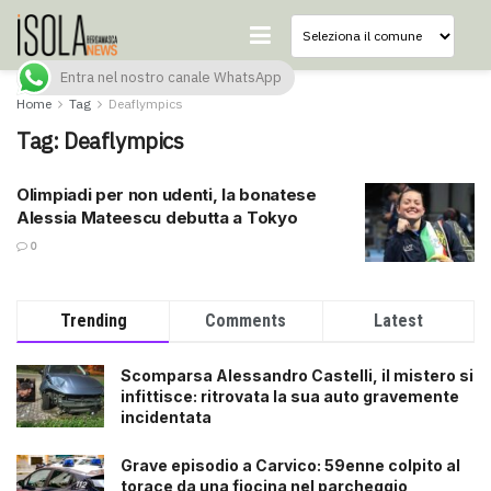
Entra nel nostro canale WhatsApp
Home
Tag
Deaflympics
Tag:
Deaflympics
Olimpiadi per non udenti, la bonatese
Alessia Mateescu debutta a Tokyo
0
Trending
Comments
Latest
Scomparsa Alessandro Castelli, il mistero si
infittisce: ritrovata la sua auto gravemente
incidentata
Grave episodio a Carvico: 59enne colpito al
torace da una fiocina nel parcheggio