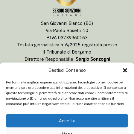
San Giovanni Bianco (BG)
Via Paolo Boselli, 10
P.IVA 03739960163
Testata giornalistica n. 6/2025 registrata presso
il Tribunale di Bergamo
Direttore Responsabile:
Sergio Sonzogni
Coordinatore Editoriale:
Lorenzo Togni
Gestisci Consenso
Email:
redazione@isolabergamascanews.it
Per fornire le migliori esperienze, utilizziamo tecnologie come i cookie per
memorizzare e/o accedere alle informazioni del dispositivo. Il consenso a
queste tecnologie ci permetterà di elaborare dati come il comportamento di
navigazione o ID unici su questo sito. Non acconsentire o ritirare il
consenso può influire negativamente su alcune caratteristiche e funzioni.
CONCESSIONARIA PUBBLICITÀ
Email:
info@italiacommunication.com
Accetta
Telefono: 0345 41834