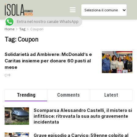
Entra nel nostro canale WhatsApp
Home
Tag
Coupon
Tag:
Coupon
Solidarietà ad Ambivere: McDonald’s e
Caritas insieme per donare 60 pasti al
mese
0
Trending
Comments
Latest
Scomparsa Alessandro Castelli, il mistero si
infittisce: ritrovata la sua auto gravemente
incidentata
Grave episodio a Carvico: 59enne colpito al