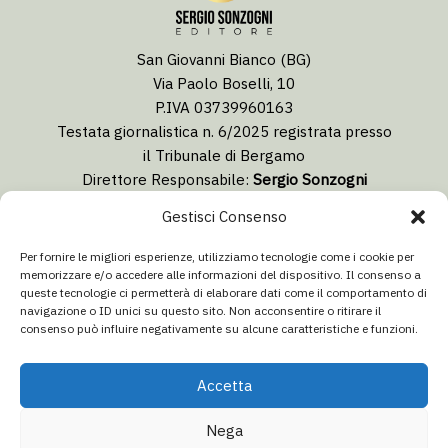
San Giovanni Bianco (BG)
Via Paolo Boselli, 10
P.IVA 03739960163
Testata giornalistica n. 6/2025 registrata presso
il Tribunale di Bergamo
Direttore Responsabile:
Sergio Sonzogni
Coordinatore Editoriale:
Lorenzo Togni
Gestisci Consenso
Email:
redazione@isolabergamascanews.it
Per fornire le migliori esperienze, utilizziamo tecnologie come i cookie per
memorizzare e/o accedere alle informazioni del dispositivo. Il consenso a
queste tecnologie ci permetterà di elaborare dati come il comportamento di
navigazione o ID unici su questo sito. Non acconsentire o ritirare il
consenso può influire negativamente su alcune caratteristiche e funzioni.
CONCESSIONARIA PUBBLICITÀ
Email:
info@italiacommunication.com
Accetta
Telefono: 0345 41834
Nega