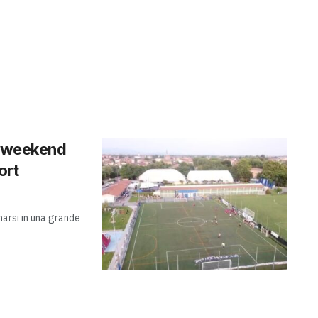
n weekend
ort
marsi in una grande