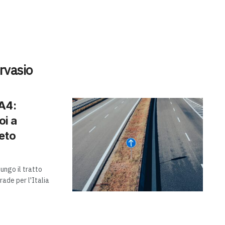
rvasio
’A4:
oi a
eto
ungo il tratto
ade per l'Italia