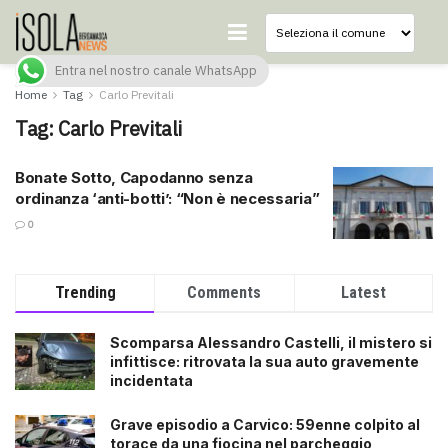
Entra nel nostro canale WhatsApp
Home
Tag
Carlo Previtali
Tag:
Carlo Previtali
Bonate Sotto, Capodanno senza
ordinanza ‘anti-botti’: “Non è necessaria”
0
Trending
Comments
Latest
Scomparsa Alessandro Castelli, il mistero si
infittisce: ritrovata la sua auto gravemente
incidentata
Grave episodio a Carvico: 59enne colpito al
torace da una fiocina nel parcheggio