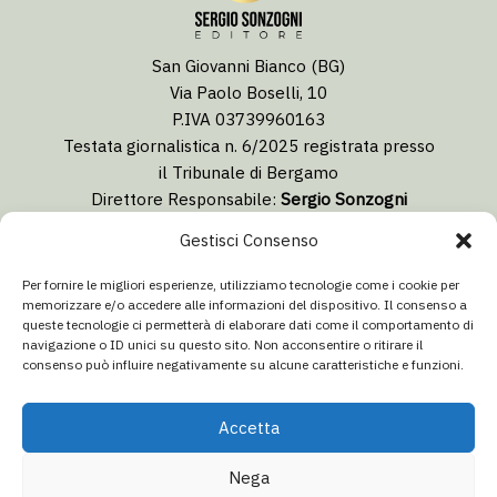
San Giovanni Bianco (BG)
Via Paolo Boselli, 10
P.IVA 03739960163
Testata giornalistica n. 6/2025 registrata presso
il Tribunale di Bergamo
Direttore Responsabile:
Sergio Sonzogni
Coordinatore Editoriale:
Lorenzo Togni
Gestisci Consenso
Email:
redazione@isolabergamascanews.it
Per fornire le migliori esperienze, utilizziamo tecnologie come i cookie per
memorizzare e/o accedere alle informazioni del dispositivo. Il consenso a
queste tecnologie ci permetterà di elaborare dati come il comportamento di
navigazione o ID unici su questo sito. Non acconsentire o ritirare il
consenso può influire negativamente su alcune caratteristiche e funzioni.
CONCESSIONARIA PUBBLICITÀ
Email:
info@italiacommunication.com
Accetta
Telefono: 0345 41834
Nega