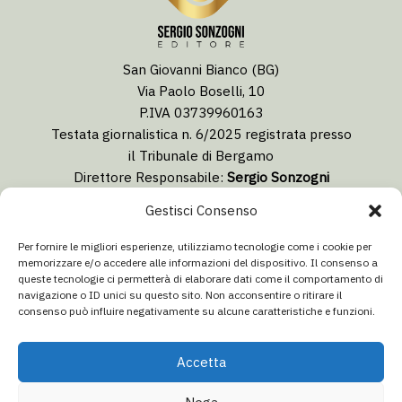
San Giovanni Bianco (BG)
Via Paolo Boselli, 10
P.IVA 03739960163
Testata giornalistica n. 6/2025 registrata presso
il Tribunale di Bergamo
Direttore Responsabile:
Sergio Sonzogni
Coordinatore Editoriale:
Lorenzo Togni
Gestisci Consenso
Email:
redazione@isolabergamascanews.it
Per fornire le migliori esperienze, utilizziamo tecnologie come i cookie per
memorizzare e/o accedere alle informazioni del dispositivo. Il consenso a
queste tecnologie ci permetterà di elaborare dati come il comportamento di
navigazione o ID unici su questo sito. Non acconsentire o ritirare il
consenso può influire negativamente su alcune caratteristiche e funzioni.
CONCESSIONARIA PUBBLICITÀ
Email:
info@italiacommunication.com
Accetta
Telefono: 0345 41834