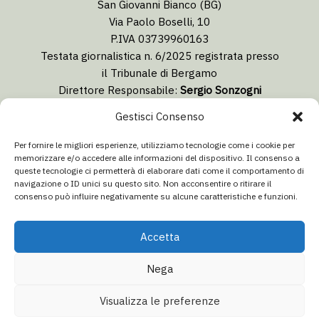
San Giovanni Bianco (BG)
Via Paolo Boselli, 10
P.IVA 03739960163
Testata giornalistica n. 6/2025 registrata presso
il Tribunale di Bergamo
Direttore Responsabile:
Sergio Sonzogni
Coordinatore Editoriale:
Lorenzo Togni
Gestisci Consenso
Email:
redazione@isolabergamascanews.it
Per fornire le migliori esperienze, utilizziamo tecnologie come i cookie per
memorizzare e/o accedere alle informazioni del dispositivo. Il consenso a
queste tecnologie ci permetterà di elaborare dati come il comportamento di
navigazione o ID unici su questo sito. Non acconsentire o ritirare il
consenso può influire negativamente su alcune caratteristiche e funzioni.
CONCESSIONARIA PUBBLICITÀ
Email:
info@italiacommunication.com
Accetta
Telefono: 0345 41834
Nega
© 2026 Isola Bergamasca News - Tutti i diritti riservati
Visualizza le preferenze
Aa
Dichiarazione sulla privacy
·
Dichiarazione di non responsabilità
·