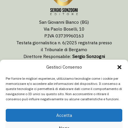
San Giovanni Bianco (BG)
Via Paolo Boselli, 10
P.IVA 03739960163
Testata giornalistica n. 6/2025 registrata presso
il Tribunale di Bergamo
Direttore Responsabile:
Sergio Sonzogni
Coordinatore Editoriale:
Lorenzo Togni
Gestisci Consenso
Email:
redazione@isolabergamascanews.it
Per fornire le migliori esperienze, utilizziamo tecnologie come i cookie per
memorizzare e/o accedere alle informazioni del dispositivo. Il consenso a
queste tecnologie ci permetterà di elaborare dati come il comportamento di
navigazione o ID unici su questo sito. Non acconsentire o ritirare il
consenso può influire negativamente su alcune caratteristiche e funzioni.
CONCESSIONARIA PUBBLICITÀ
Email:
info@italiacommunication.com
Accetta
Telefono: 0345 41834