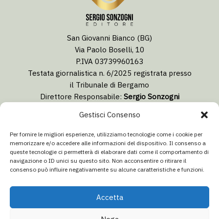
San Giovanni Bianco (BG)
Via Paolo Boselli, 10
P.IVA 03739960163
Testata giornalistica n. 6/2025 registrata presso
il Tribunale di Bergamo
Direttore Responsabile:
Sergio Sonzogni
Coordinatore Editoriale:
Lorenzo Togni
Gestisci Consenso
Email:
redazione@isolabergamascanews.it
Per fornire le migliori esperienze, utilizziamo tecnologie come i cookie per
memorizzare e/o accedere alle informazioni del dispositivo. Il consenso a
queste tecnologie ci permetterà di elaborare dati come il comportamento di
navigazione o ID unici su questo sito. Non acconsentire o ritirare il
consenso può influire negativamente su alcune caratteristiche e funzioni.
CONCESSIONARIA PUBBLICITÀ
Email:
info@italiacommunication.com
Accetta
Telefono: 0345 41834