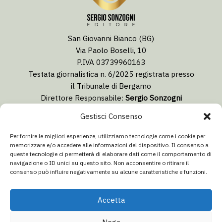
San Giovanni Bianco (BG)
Via Paolo Boselli, 10
P.IVA 03739960163
Testata giornalistica n. 6/2025 registrata presso
il Tribunale di Bergamo
Direttore Responsabile:
Sergio Sonzogni
Coordinatore Editoriale:
Lorenzo Togni
Gestisci Consenso
Email:
redazione@isolabergamascanews.it
Per fornire le migliori esperienze, utilizziamo tecnologie come i cookie per
memorizzare e/o accedere alle informazioni del dispositivo. Il consenso a
queste tecnologie ci permetterà di elaborare dati come il comportamento di
navigazione o ID unici su questo sito. Non acconsentire o ritirare il
consenso può influire negativamente su alcune caratteristiche e funzioni.
CONCESSIONARIA PUBBLICITÀ
Email:
info@italiacommunication.com
Accetta
Telefono: 0345 41834