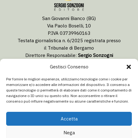
San Giovanni Bianco (BG)
Via Paolo Boselli, 10
P.IVA 03739960163
Testata giornalistica n. 6/2025 registrata presso
il Tribunale di Bergamo
Direttore Responsabile:
Sergio Sonzogni
Coordinatore Editoriale:
Lorenzo Togni
Gestisci Consenso
Email:
redazione@isolabergamascanews.it
Per fornire le migliori esperienze, utilizziamo tecnologie come i cookie per
memorizzare e/o accedere alle informazioni del dispositivo. Il consenso a
queste tecnologie ci permetterà di elaborare dati come il comportamento di
navigazione o ID unici su questo sito. Non acconsentire o ritirare il
consenso può influire negativamente su alcune caratteristiche e funzioni.
CONCESSIONARIA PUBBLICITÀ
Email:
info@italiacommunication.com
Accetta
Telefono: 0345 41834
Nega