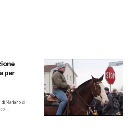
zione
ta per
 di Mariano di
o ...