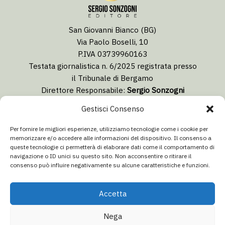
San Giovanni Bianco (BG)
Via Paolo Boselli, 10
P.IVA 03739960163
Testata giornalistica n. 6/2025 registrata presso
il Tribunale di Bergamo
Direttore Responsabile:
Sergio Sonzogni
Coordinatore Editoriale:
Lorenzo Togni
Gestisci Consenso
Email:
redazione@isolabergamascanews.it
Per fornire le migliori esperienze, utilizziamo tecnologie come i cookie per
memorizzare e/o accedere alle informazioni del dispositivo. Il consenso a
queste tecnologie ci permetterà di elaborare dati come il comportamento di
navigazione o ID unici su questo sito. Non acconsentire o ritirare il
consenso può influire negativamente su alcune caratteristiche e funzioni.
CONCESSIONARIA PUBBLICITÀ
Email:
info@italiacommunication.com
Accetta
Telefono: 0345 41834
Nega