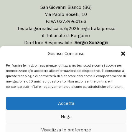
San Giovanni Bianco (BG)
Via Paolo Boselli, 10
P.IVA 03739960163
Testata giornalistica n. 6/2025 registrata presso
il Tribunale di Bergamo
Direttore Responsabile:
Sergio Sonzogni
Coordinatore Editoriale:
Lorenzo Togni
Gestisci Consenso
Email:
redazione@isolabergamascanews.it
Per fornire le migliori esperienze, utilizziamo tecnologie come i cookie per
memorizzare e/o accedere alle informazioni del dispositivo. Il consenso a
queste tecnologie ci permetterà di elaborare dati come il comportamento di
navigazione o ID unici su questo sito. Non acconsentire o ritirare il
consenso può influire negativamente su alcune caratteristiche e funzioni.
CONCESSIONARIA PUBBLICITÀ
Email:
info@italiacommunication.com
Accetta
Telefono: 0345 41834
Nega
© 2026 Isola Bergamasca News - Tutti i diritti riservati
Visualizza le preferenze