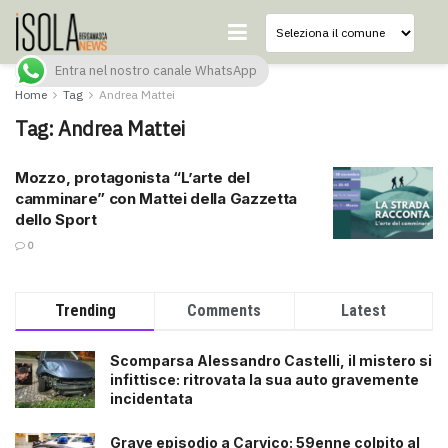
Entra nel nostro canale WhatsApp
Home
Tag
Andrea Mattei
Tag:
Andrea Mattei
Mozzo, protagonista “L’arte del
camminare” con Mattei della Gazzetta
dello Sport
0
Trending
Comments
Latest
Scomparsa Alessandro Castelli, il mistero si
infittisce: ritrovata la sua auto gravemente
incidentata
Grave episodio a Carvico: 59enne colpito al