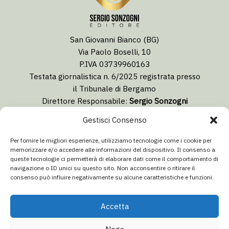
San Giovanni Bianco (BG)
Via Paolo Boselli, 10
P.IVA 03739960163
Testata giornalistica n. 6/2025 registrata presso
il Tribunale di Bergamo
Direttore Responsabile:
Sergio Sonzogni
Coordinatore Editoriale:
Lorenzo Togni
Gestisci Consenso
Email:
redazione@isolabergamascanews.it
Per fornire le migliori esperienze, utilizziamo tecnologie come i cookie per
memorizzare e/o accedere alle informazioni del dispositivo. Il consenso a
queste tecnologie ci permetterà di elaborare dati come il comportamento di
navigazione o ID unici su questo sito. Non acconsentire o ritirare il
consenso può influire negativamente su alcune caratteristiche e funzioni.
CONCESSIONARIA PUBBLICITÀ
Email:
info@italiacommunication.com
Accetta
Telefono: 0345 41834