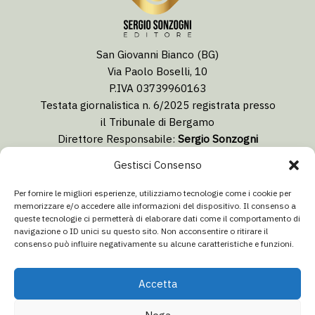
San Giovanni Bianco (BG)
Via Paolo Boselli, 10
P.IVA 03739960163
Testata giornalistica n. 6/2025 registrata presso
il Tribunale di Bergamo
Direttore Responsabile:
Sergio Sonzogni
Coordinatore Editoriale:
Lorenzo Togni
Gestisci Consenso
Email:
redazione@isolabergamascanews.it
Per fornire le migliori esperienze, utilizziamo tecnologie come i cookie per
memorizzare e/o accedere alle informazioni del dispositivo. Il consenso a
queste tecnologie ci permetterà di elaborare dati come il comportamento di
navigazione o ID unici su questo sito. Non acconsentire o ritirare il
consenso può influire negativamente su alcune caratteristiche e funzioni.
CONCESSIONARIA PUBBLICITÀ
Email:
info@italiacommunication.com
Accetta
Telefono: 0345 41834