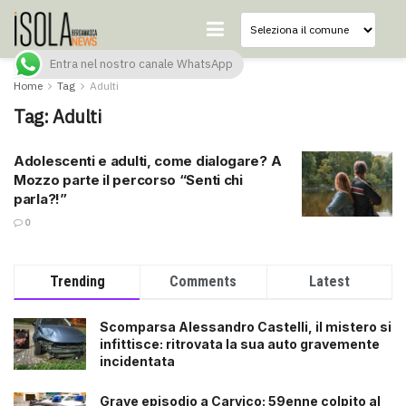
Entra nel nostro canale WhatsApp
Home
Tag
Adulti
Tag:
Adulti
Adolescenti e adulti, come dialogare? A
Mozzo parte il percorso “Senti chi
parla?!”
0
Trending
Comments
Latest
Scomparsa Alessandro Castelli, il mistero si
infittisce: ritrovata la sua auto gravemente
incidentata
Grave episodio a Carvico: 59enne colpito al