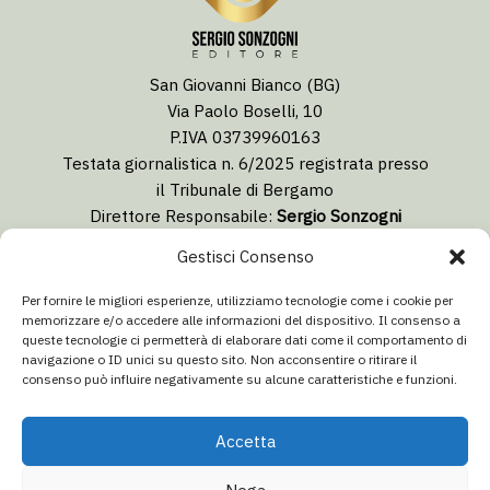
San Giovanni Bianco (BG)
Via Paolo Boselli, 10
P.IVA 03739960163
Testata giornalistica n. 6/2025 registrata presso
il Tribunale di Bergamo
Direttore Responsabile:
Sergio Sonzogni
Coordinatore Editoriale:
Lorenzo Togni
Gestisci Consenso
Email:
redazione@isolabergamascanews.it
Per fornire le migliori esperienze, utilizziamo tecnologie come i cookie per
memorizzare e/o accedere alle informazioni del dispositivo. Il consenso a
queste tecnologie ci permetterà di elaborare dati come il comportamento di
navigazione o ID unici su questo sito. Non acconsentire o ritirare il
consenso può influire negativamente su alcune caratteristiche e funzioni.
CONCESSIONARIA PUBBLICITÀ
Email:
info@italiacommunication.com
Accetta
Telefono: 0345 41834