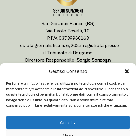
San Giovanni Bianco (BG)
Via Paolo Boselli, 10
P.IVA 03739960163
Testata giornalistica n. 6/2025 registrata presso
il Tribunale di Bergamo
Direttore Responsabile:
Sergio Sonzogni
Coordinatore Editoriale:
Lorenzo Togni
Gestisci Consenso
Email:
redazione@isolabergamascanews.it
Per fornire le migliori esperienze, utilizziamo tecnologie come i cookie per
memorizzare e/o accedere alle informazioni del dispositivo. Il consenso a
queste tecnologie ci permetterà di elaborare dati come il comportamento di
navigazione o ID unici su questo sito. Non acconsentire o ritirare il
consenso può influire negativamente su alcune caratteristiche e funzioni.
CONCESSIONARIA PUBBLICITÀ
Email:
info@italiacommunication.com
Accetta
Telefono: 0345 41834