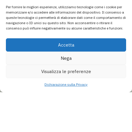
San Giovanni Bianco (BG)
Per fornire le migliori esperienze, utilizziamo tecnologie come i cookie per
Via Paolo Boselli, 10
memorizzare e/o accedere alle informazioni del dispositivo. Il consenso a
queste tecnologie ci permetterà di elaborare dati come il comportamento di
P.IVA 03739960163
navigazione o ID unici su questo sito. Non acconsentire o ritirare il
Testata giornalistica n. 6/2025 registrata presso
consenso può influire negativamente su alcune caratteristiche e funzioni.
il Tribunale di Bergamo
Direttore Responsabile:
Sergio Sonzogni
Accetta
Coordinatore Editoriale:
Lorenzo Togni
Email:
redazione@isolabergamascanews.it
Nega
Visualizza le preferenze
Aa
Dichiarazione sulla Privacy
CONCESSIONARIA PUBBLICITÀ
Email:
info@italiacommunication.com
Telefono: 0345 41834
Accessibilità
A
×
Reset
Isola Bergamasca News
© 2026 Isola Bergamasca News - Tutti i diritti riservati