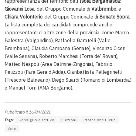
rappresentanza del territorio dell’
Isola Bergamasca
:
Giovanni Losa
, del Gruppo Comunale di
Valbrembo
, e
Chiara Volonterio
, del Gruppo Comunale di
Bonate Sopra
.
La lista completa dei candidati comprende anche
rappresentanti di altre zone della provincia, come Marco
Balestra (Valgandino), Raffaella Baratelli (Valle
Brembana), Claudia Campana (Seriate), Vincenzo Ciceri
(Valle Seriana), Roberto Marchesi (Torre de’ Roveri),
Matteo Nespoli (Area Dalmine-Zingonia), Fabrizio
Pelizzoli (Fara Gera d’Adda), Gianbattista Pellegrinelli
(Trescore Balneario), Diego Suardi (Romano di Lombardia)
e Manuel Torri (ANA Bergamo).
Pubblicato il 16/04/2026
Tags:
Consiglio direttivo
Elezioni
Protezione Civile
Voto