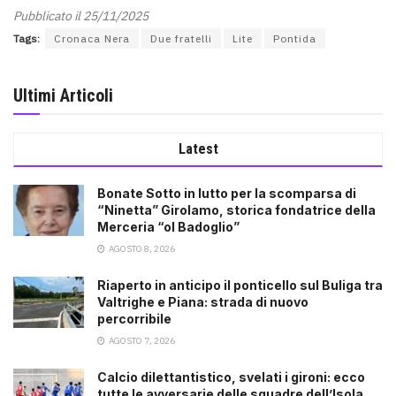
Pubblicato il 25/11/2025
Tags:
Cronaca Nera
Due fratelli
Lite
Pontida
Ultimi Articoli
Latest
Bonate Sotto in lutto per la scomparsa di
“Ninetta” Girolamo, storica fondatrice della
Merceria “ol Badoglio”
AGOSTO 8, 2026
Riaperto in anticipo il ponticello sul Buliga tra
Valtrighe e Piana: strada di nuovo
percorribile
AGOSTO 7, 2026
Calcio dilettantistico, svelati i gironi: ecco
tutte le avversarie delle squadre dell’Isola