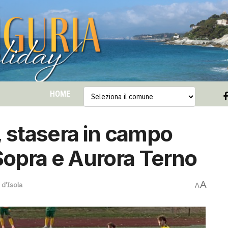
HOME
, stasera in campo
opra e Aurora Terno
A
 d'Isola
A