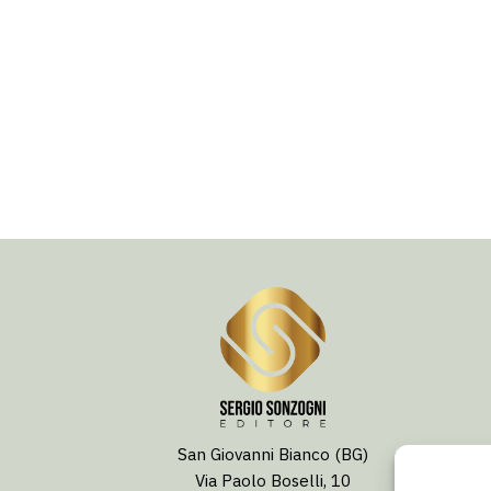
San Giovanni Bianco (BG)
Via Paolo Boselli, 10