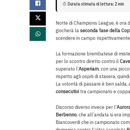
Durata stimata di lettura: 2 min
Notte di Champions League, è ora di 
giocherà la
seconda fase della Cop
scendere in campo rispettivament
La formazione brembatese di mist
per lo scontro diretto contro il
Cav
superato l’
Asperiam
, con una picco
rispetto agli ospiti di stasera, quindi
La volontà di passare è ben salda
consecutivi
tra campionato e coppa (5
Discorso diverso invece per l’
Auror
Berbenno
, che all’andata si era im
Biancoverdi che in campionato coma
domenica contro l’altra capolista
P