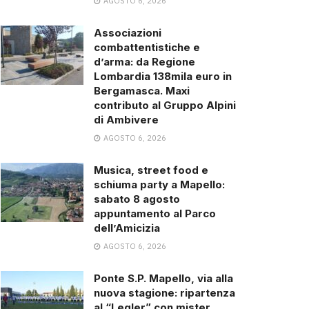
AGOSTO 6, 2026
Associazioni
combattentistiche e
d’arma: da Regione
Lombardia 138mila euro in
Bergamasca. Maxi
contributo al Gruppo Alpini
di Ambivere
AGOSTO 6, 2026
Musica, street food e
schiuma party a Mapello:
sabato 8 agosto
appuntamento al Parco
dell’Amicizia
AGOSTO 6, 2026
Ponte S.P. Mapello, via alla
nuova stagione: ripartenza
al “Legler” con mister