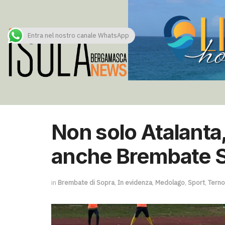
Entra nel nostro canale WhatsApp
Non solo Atalanta
anche Brembate S
in
Brembate di Sopra
,
In evidenza
,
Medolago
,
Sport
,
Terno