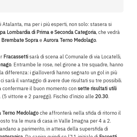
Atalanta, ma per i più esperti, non solo: stasera si
pa Lombardia di Prima e Seconda Categoria
, che vedrà
e
Brembate Sopra
e
Aurora Terno Medolago
.
er
Fracassetti
sarà di scena al Comunale di via Locatelli,
enago
. Entrambe le rose, nel girone a tre squadre, hanno
la differenza: i gialloverdi hanno segnato un gol in più
 ci sarà il vantaggio di avere due risultati su tre possibili.
, a confermare il buon momento con
sette risultati utili
 vittorie e 2 pareggi). Fischio d’inizio alle
20.30
.
a Terno Medolago
che affronterà nella sfida di ritorno il
posto tra le mura di casa in Valle Imagna per 4 a 2.
ndano a parimerito, in attesa della supersfida di
onteranica
. Da capire quindi se l’11 iniziale di
Facoetti
,