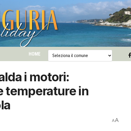
HOME
lda i motori:
e temperature in
ola
A
A