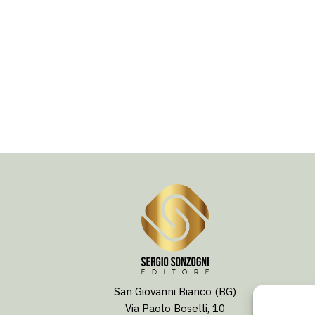
San Giovanni Bianco (BG)
Via Paolo Boselli, 10