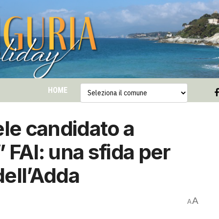
HOME
ele candidato a
 FAI: una sfida per
dell’Adda
A
A