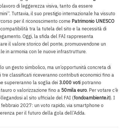
lavoro di leggerezza visiva, tanto da essere
mini”. Tuttavia, il suo prestigio internazionale ha vissuto
rcorso per il riconoscimento come
Patrimonio UNESCO
compatibilità tra la tutela del sito e la necessità di
legamento. Oggi, la sfida del FAI rappresenta
vare il valore storico del ponte, promuovendone un
le in armonia con le nuove infrastrutture.
lo un gesto simbolico, ma un’opportunità concreta di
imi tre classificati riceveranno contributi economici fino a
che supereranno la soglia dei
3.000 voti
potranno
stauro o valorizzazione fino a
50mila euro
. Per votare c’è
llegandosi al sito ufficiale del FAI (
fondoambiente.it
). I
ti a febbraio 2027: un voto rapido, via smartphone o
ferenza per il futuro della gola dell’Adda.