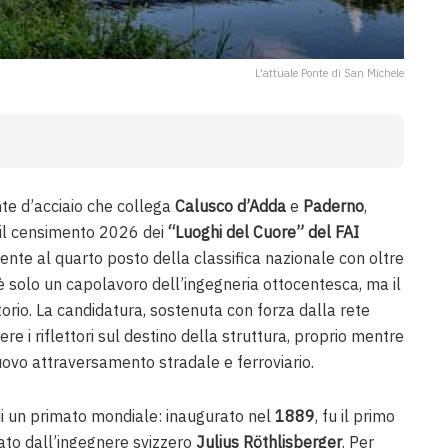
L'attuale Ponte di San Michele
ante d’acciaio che collega
Calusco d’Adda
e
Paderno
,
 il censimento 2026 dei
“Luoghi del Cuore” del FAI
nte al quarto posto della classifica nazionale con oltre
 è solo un capolavoro dell’ingegneria ottocentesca, ma il
itorio. La candidatura, sostenuta con forza dalla rete
ere i riflettori sul destino della struttura, proprio mentre
uovo attraversamento stradale e ferroviario.
di un primato mondiale: inaugurato nel
1889
, fu il primo
mato dall’ingegnere svizzero
Julius Röthlisberger
. Per