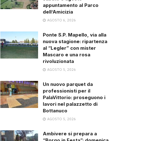
appuntamento al Parco
dell’Amicizia
AGOSTO 6, 2026
Ponte S.P. Mapello, via alla
nuova stagione: ripartenza
al “Legler” con mister
Mascaro e una rosa
rivoluzionata
AGOSTO 5, 2026
Un nuovo parquet da
professionisti per il
PalaVittorio: proseguono i
lavori nel palazzetto di
Bottanuco
AGOSTO 5, 2026
Ambivere si prepara a
“Borgo in Festa”: domenica