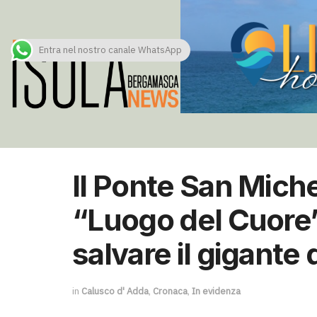
Entra nel nostro canale WhatsApp
Il Ponte San Mich
“Luogo del Cuore”
salvare il gigante 
in
Calusco d' Adda
,
Cronaca
,
In evidenza