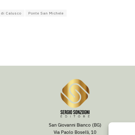
 di Calusco
Ponte San Michele
San Giovanni Bianco (BG)
Via Paolo Boselli, 10