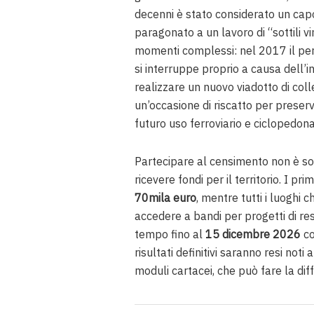
decenni è stato considerato un capo
paragonato a un lavoro di “sottili vi
momenti complessi: nel 2017 il pe
si interruppe proprio a causa dell’in
realizzare un nuovo viadotto di col
un’occasione di riscatto per preser
futuro uso ferroviario e ciclopedona
Partecipare al censimento non è so
ricevere fondi per il territorio. I pr
70mila euro
, mentre tutti i luoghi 
accedere a bandi per progetti di re
tempo fino al
15 dicembre 2026
co
risultati definitivi saranno resi no
moduli cartacei, che può fare la dif