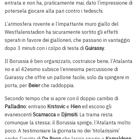
entrata e non ha, praticamente mai, dato l’impressione di
potersela giocare alla pari contro i tedeschi.
L’atmosfera rovente e l’impattante muro giallo del
Westfalenstadion ha sicuramente sortito gli effetti
sperati in favore dei gialloneri, che passano in vantaggio
dopo 3 minuti con i colpo di testa di
Guirassy
.
Il Borussia è ben organizzato, costruisce bene, l’Atalanta
no e al 42esimo subisce l’ennesima percussione di
Guirassy che offre un pallone facile, solo da spingere in
porta, per
Beier
che raddoppia.
Secondo tempo che si apre con il doppio cambio di
Palladino
: entrano
Krstovic
e
Hien
ed escono gli
evanescenti
Scamacca
e
Djimsiti
. La trama resta
comunque la stessa: il Borussia spinge, l’Atalanta molto
poco. A testimoniare la giornata no dei ‘titolarissimi’
anche l’uscita di
De Roon
che lascia spazio a
Kamaldeen
,