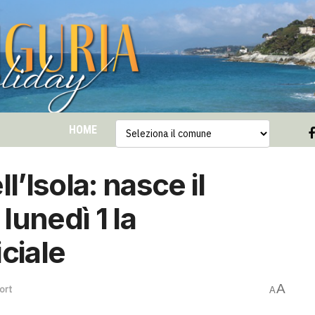
HOME
l’Isola: nasce il
lunedì 1 la
ciale
A
ort
A