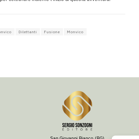
onvico
Dilettanti
Fusione
Monvico
San Giovanni Bianco (BG)