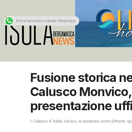
Entra nel nostro canale WhatsApp
Fusione storica nel
Calusco Monvico, 
presentazione uffi
in
Calusco d' Adda
,
Carvico
,
In evidenza
,
Sotto il Monte
,
Sp