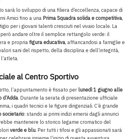
 sarà lo sviluppo di una filiera d’eccellenza, capace di
imi Amici fino a una
Prima Squadra solida e competitiva
,
io per i giovani talenti cresciuti nel vivaio locale. La
però andare oltre il semplice rettangolo verde: il
vera e propria
figura educativa
, affiancandosi a famiglie e
lori sani del rispetto, della disciplina e dell’integrità,
’atleta.
ciale al Centro Sportivo
ogetto, l’appuntamento è fissato per
lunedì 1 giugno alle
o d’Adda
. Durante la serata di presentazione ufficiale
a, i quadri tecnici e le figure dirigenziali. C’è grande
 societario
: stando ai primi indizi emersi dagli annunci
 dovrebbe mantenere lo storico legame cromatico del
olori
verde e blu
. Per tutti i tifosi e gli appassionati sarà
 per celebrare insieme l’inizio di questa avventura.