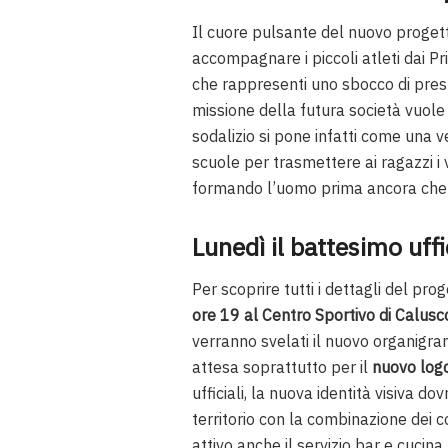
Il cuore pulsante del nuovo progetto
accompagnare i piccoli atleti dai Pr
che rappresenti uno sbocco di prestig
missione della futura società vuole 
sodalizio si pone infatti come una 
scuole per trasmettere ai ragazzi i va
formando l’uomo prima ancora che l
Lunedì il battesimo uffi
Per scoprire tutti i dettagli del pr
ore 19 al Centro Sportivo di Calusc
verranno svelati il nuovo organigramm
attesa soprattutto per il
nuovo logo
ufficiali, la nuova identità visiva
territorio con la combinazione dei c
attivo anche il servizio bar e cucina