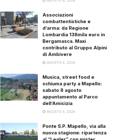
AGOSTO 6, 2026
Associazioni
combattentistiche e
d’arma: da Regione
Lombardia 138mila euro in
Bergamasca. Maxi
contributo al Gruppo Alpini
di Ambivere
AGOSTO 6, 2026
Musica, street food e
schiuma party a Mapello:
sabato 8 agosto
appuntamento al Parco
dell’Amicizia
AGOSTO 6, 2026
Ponte S.P. Mapello, via alla
nuova stagione: ripartenza
al “Legler” con mister