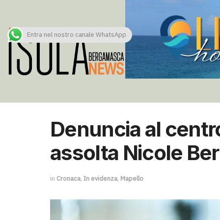
Entra nel nostro canale WhatsApp
Denuncia al centro
assolta Nicole Be
in
Cronaca
,
In evidenza
,
Mapello