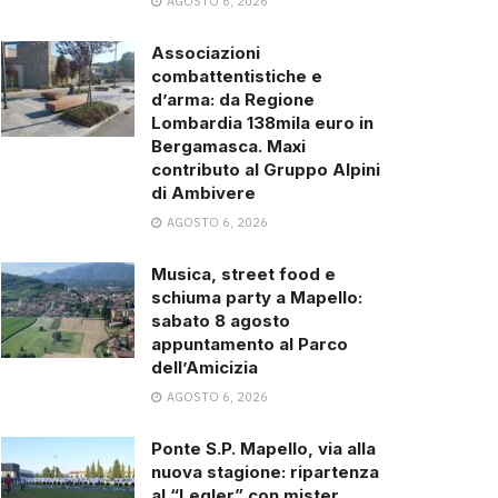
AGOSTO 6, 2026
Associazioni
combattentistiche e
d’arma: da Regione
Lombardia 138mila euro in
Bergamasca. Maxi
contributo al Gruppo Alpini
di Ambivere
AGOSTO 6, 2026
Musica, street food e
schiuma party a Mapello:
sabato 8 agosto
appuntamento al Parco
dell’Amicizia
AGOSTO 6, 2026
Ponte S.P. Mapello, via alla
nuova stagione: ripartenza
al “Legler” con mister