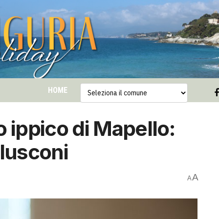
HOME
 ippico di Mapello:
rlusconi
A
A