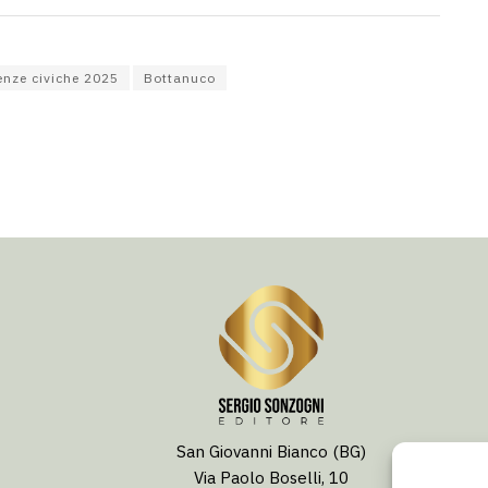
nze civiche 2025
Bottanuco
San Giovanni Bianco (BG)
Via Paolo Boselli, 10