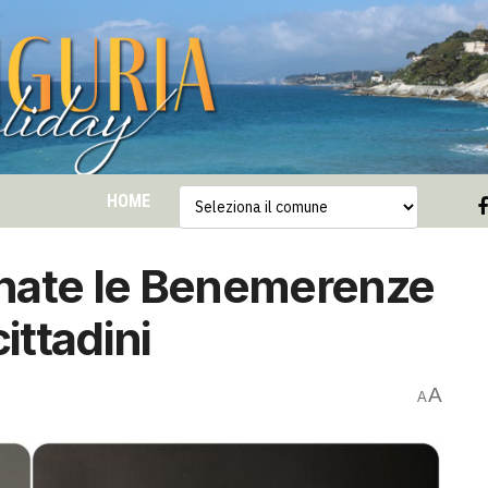
HOME
nate le Benemerenze
ittadini
A
A