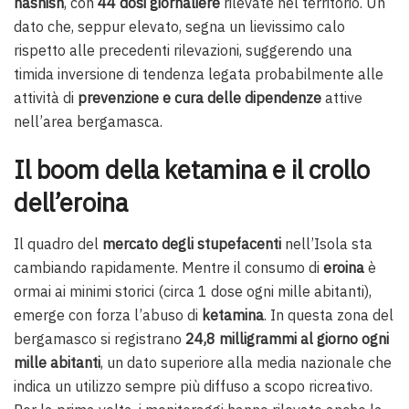
hashish
, con
44 dosi giornaliere
rilevate nel territorio. Un
dato che, seppur elevato, segna un lievissimo calo
rispetto alle precedenti rilevazioni, suggerendo una
timida inversione di tendenza legata probabilmente alle
attività di
prevenzione e cura delle dipendenze
attive
nell’area bergamasca.
Il boom della ketamina e il crollo
dell’eroina
Il quadro del
mercato degli stupefacenti
nell’Isola sta
cambiando rapidamente. Mentre il consumo di
eroina
è
ormai ai minimi storici (circa 1 dose ogni mille abitanti),
emerge con forza l’abuso di
ketamina
. In questa zona del
bergamasco si registrano
24,8 milligrammi al giorno ogni
mille abitanti
, un dato superiore alla media nazionale che
indica un utilizzo sempre più diffuso a scopo ricreativo.