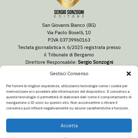
San Giovanni Bianco (BG)
Via Paolo Boselli, 10
P.IVA 03739960163
Testata giornalistica n. 6/2025 registrata presso
il Tribunale di Bergamo
Direttore Responsabile:
Sergio Sonzogni
Coordinatore Editoriale:
Lorenzo Togni
Gestisci Consenso
Email:
redazione@isolabergamascanews.it
Per fornire le migliori esperienze, utilizziamo tecnologie come i cookie per
memorizzare e/o accedere alle informazioni del dispositivo. Il consenso a
queste tecnologie ci permetterà di elaborare dati come il comportamento di
navigazione o ID unici su questo sito. Non acconsentire o ritirare il
consenso può influire negativamente su alcune caratteristiche e funzioni.
CONCESSIONARIA PUBBLICITÀ
Email:
info@italiacommunication.com
Accetta
Telefono: 0345 41834