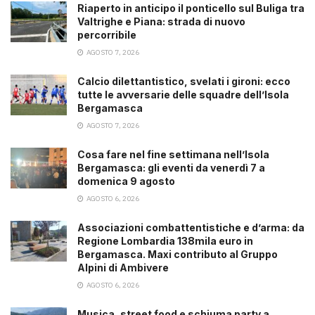
Riaperto in anticipo il ponticello sul Buliga tra
Valtrighe e Piana: strada di nuovo
percorribile
AGOSTO 7, 2026
Calcio dilettantistico, svelati i gironi: ecco
tutte le avversarie delle squadre dell’Isola
Bergamasca
AGOSTO 7, 2026
Cosa fare nel fine settimana nell’Isola
Bergamasca: gli eventi da venerdì 7 a
domenica 9 agosto
AGOSTO 6, 2026
Associazioni combattentistiche e d’arma: da
Regione Lombardia 138mila euro in
Bergamasca. Maxi contributo al Gruppo
Alpini di Ambivere
AGOSTO 6, 2026
Musica, street food e schiuma party a