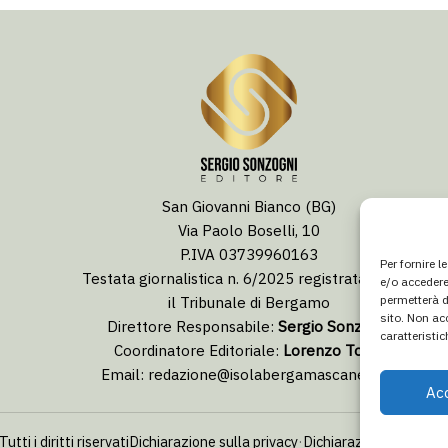
San Giovanni Bianco (BG)
Via Paolo Boselli, 10
P.IVA 03739960163
Per fornire 
Testata giornalistica n. 6/2025 registrata presso
e/o accedere
il Tribunale di Bergamo
permetterà d
sito. Non ac
Direttore Responsabile:
Sergio Sonzogni
caratteristic
Coordinatore Editoriale:
Lorenzo Togni
Email:
redazione@isolabergamascanews.it
Ac
i i diritti riservati
Dichiarazione sulla privacy
·
Dichiarazione di non r