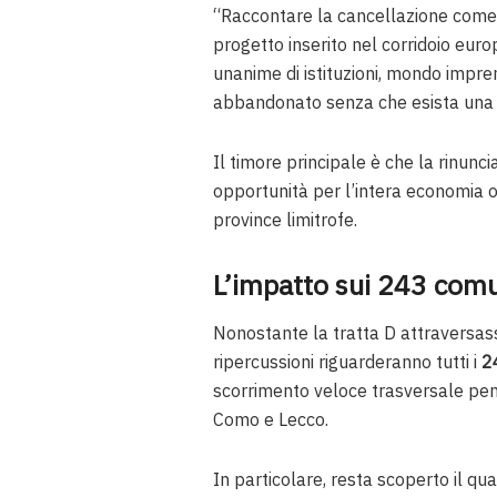
“Raccontare la cancellazione come
progetto inserito nel corridoio eur
unanime di istituzioni, mondo impren
abbandonato senza che esista una v
Il timore principale è che la rinunci
opportunità per l’intera economia 
province limitrofe.
L’impatto sui 243 comu
Nonostante la tratta D attraversas
ripercussioni riguarderanno tutti i
2
scorrimento veloce trasversale pena
Como e Lecco.
In particolare, resta scoperto il qu