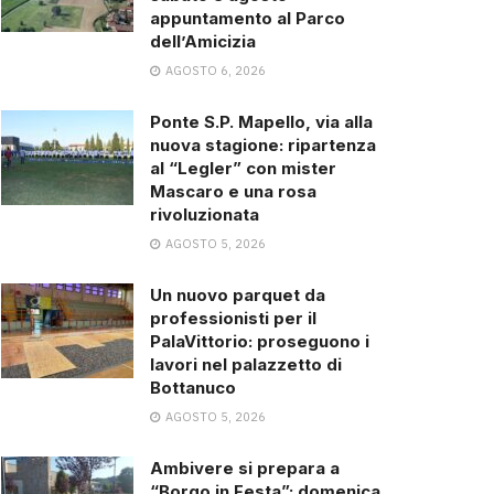
appuntamento al Parco
dell’Amicizia
AGOSTO 6, 2026
Ponte S.P. Mapello, via alla
nuova stagione: ripartenza
al “Legler” con mister
Mascaro e una rosa
rivoluzionata
AGOSTO 5, 2026
Un nuovo parquet da
professionisti per il
PalaVittorio: proseguono i
lavori nel palazzetto di
Bottanuco
AGOSTO 5, 2026
Ambivere si prepara a
“Borgo in Festa”: domenica