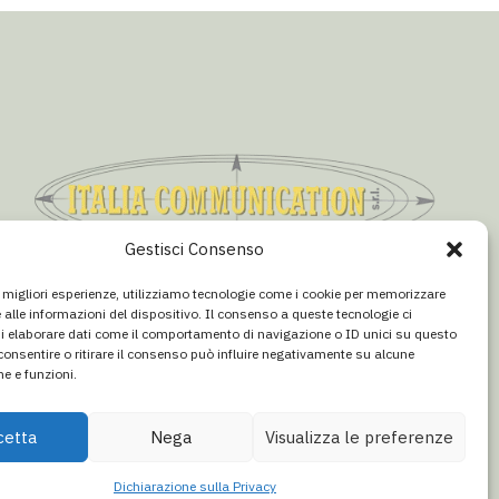
Gestisci Consenso
CONCESSIONARIA PUBBLICITÀ
le migliori esperienze, utilizziamo tecnologie come i cookie per memorizzare
Email:
info@italiacommunication.com
 alle informazioni del dispositivo. Il consenso a queste tecnologie ci
Telefono: 0345 41834
i elaborare dati come il comportamento di navigazione o ID unici su questo
consentire o ritirare il consenso può influire negativamente su alcune
he e funzioni.
cetta
Nega
Visualizza le preferenze
Dichiarazione sulla Privacy
esponsabilità
·
Redazione / Chi siamo