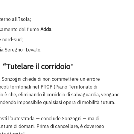
erno all’Isola;
rsamento del fiume
Adda
;
e nord-sud;
aria Seregno–Levate.
 “Tutelare il corridoio
“
é, Sonzogni chiede di non commettere un errore
coli territoriali nel
PTCP
(Piano Territoriale di
io è che, eliminando il corridoio di salvaguardia, vengano
, rendendo impossibile qualsiasi opera di mobilità futura.
i costi l’autostrada — conclude Sonzogni — ma di
utture di domani. Prima di cancellare, è doveroso