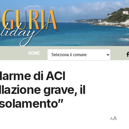
HOME
larme di ACI
azione grave, il
l’isolamento”
A
A