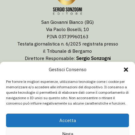
San Giovanni Bianco (BG)
Via Paolo Boselli, 10
P.IVA 03739960163
Testata giornalistica n. 6/2025 registrata presso
il Tribunale di Bergamo
Direttore Responsabile:
Sergio Sonzogni
Coordinatore Editoriale:
Lorenzo Togni
Gestisci Consenso
Email:
redazione@isolabergamascanews.it
Per fornire le migliori esperienze, utilizziamo tecnologie come i cookie per
memorizzare e/o accedere alle informazioni del dispositivo. Il consenso a
queste tecnologie ci permetterà di elaborare dati come il comportamento di
navigazione o ID unici su questo sito. Non acconsentire o ritirare il
consenso può influire negativamente su alcune caratteristiche e funzioni.
CONCESSIONARIA PUBBLICITÀ
Email:
info@italiacommunication.com
Accetta
Telefono: 0345 41834
Nega