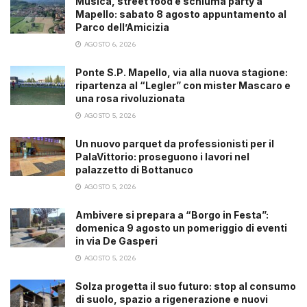
Musica, street food e schiuma party a
Mapello: sabato 8 agosto appuntamento al
Parco dell’Amicizia
AGOSTO 6, 2026
Ponte S.P. Mapello, via alla nuova stagione:
ripartenza al “Legler” con mister Mascaro e
una rosa rivoluzionata
AGOSTO 5, 2026
Un nuovo parquet da professionisti per il
PalaVittorio: proseguono i lavori nel
palazzetto di Bottanuco
AGOSTO 5, 2026
Ambivere si prepara a “Borgo in Festa”:
domenica 9 agosto un pomeriggio di eventi
in via De Gasperi
AGOSTO 5, 2026
Solza progetta il suo futuro: stop al consumo
di suolo, spazio a rigenerazione e nuovi