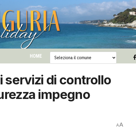
HOME
 servizi di controllo
icurezza impegno
A
A