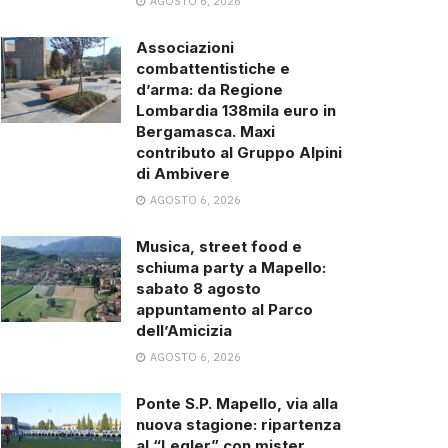
AGOSTO 6, 2026
Associazioni
combattentistiche e
d’arma: da Regione
Lombardia 138mila euro in
Bergamasca. Maxi
contributo al Gruppo Alpini
di Ambivere
AGOSTO 6, 2026
Musica, street food e
schiuma party a Mapello:
sabato 8 agosto
appuntamento al Parco
dell’Amicizia
AGOSTO 6, 2026
Ponte S.P. Mapello, via alla
nuova stagione: ripartenza
al “Legler” con mister