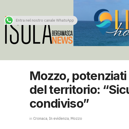
Entra nel nostro canale WhatsApp
Mozzo, potenziati i
del territorio: “S
condiviso”
in
Cronaca
,
In evidenza
,
Mozzo