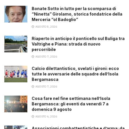
Bonate Sotto in lutto per la scomparsa di
“Ninetta” Girolamo, storica fondatrice della
Merceria “ol Badoglio”
AGOSTO 8, 2026
Riaperto in anticipo il ponticello sul Buliga tra
Valtrighe e Piana: strada di nuovo
percorribile
AGOSTO 7, 2026
Calcio dilettantistico, svelati i gironi: ecco
tutte le avversarie delle squadre dell’Isola
Bergamasca
AGOSTO 7, 2026
Cosa fare nel fine settimana nell’Isola
Bergamasca: gli eventi da venerdì 7 a
domenica 9 agosto
AGOSTO 6, 2026
Associazioni combattentistiche e d’arma: da