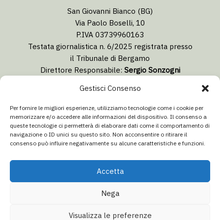
San Giovanni Bianco (BG)
Via Paolo Boselli, 10
P.IVA 03739960163
Testata giornalistica n. 6/2025 registrata presso
il Tribunale di Bergamo
Direttore Responsabile:
Sergio Sonzogni
Coordinatore Editoriale:
Lorenzo Togni
Gestisci Consenso
Email:
redazione@isolabergamascanews.it
Per fornire le migliori esperienze, utilizziamo tecnologie come i cookie per
memorizzare e/o accedere alle informazioni del dispositivo. Il consenso a
queste tecnologie ci permetterà di elaborare dati come il comportamento di
navigazione o ID unici su questo sito. Non acconsentire o ritirare il
consenso può influire negativamente su alcune caratteristiche e funzioni.
CONCESSIONARIA PUBBLICITÀ
Email:
info@italiacommunication.com
Accetta
Telefono: 0345 41834
Nega
© 2026 Isola Bergamasca News - Tutti i diritti riservati
Visualizza le preferenze