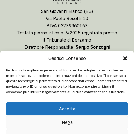
San Giovanni Bianco (BG)
Via Paolo Boselli, 10
P.IVA 03739960163
Testata giornalistica n. 6/2025 registrata presso
il Tribunale di Bergamo
Direttore Responsabile:
Sergio Sonzogni
Coordinatore Editoriale:
Lorenzo Togni
Gestisci Consenso
Email:
redazione@isolabergamascanews.it
Per fornire le migliori esperienze, utilizziamo tecnologie come i cookie per
memorizzare e/o accedere alle informazioni del dispositivo. Il consenso a
queste tecnologie ci permetterà di elaborare dati come il comportamento di
navigazione o ID unici su questo sito. Non acconsentire o ritirare il
consenso può influire negativamente su alcune caratteristiche e funzioni.
CONCESSIONARIA PUBBLICITÀ
Email:
info@italiacommunication.com
Accetta
Telefono: 0345 41834
Nega