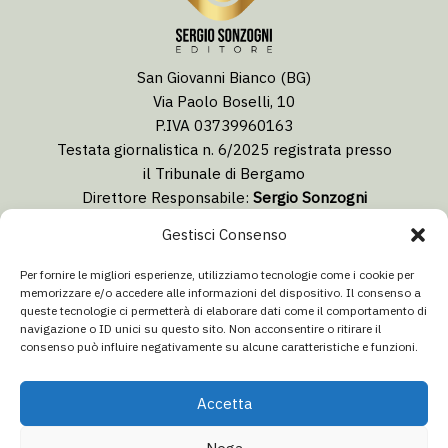
San Giovanni Bianco (BG)
Via Paolo Boselli, 10
P.IVA 03739960163
Testata giornalistica n. 6/2025 registrata presso
il Tribunale di Bergamo
Direttore Responsabile:
Sergio Sonzogni
Coordinatore Editoriale:
Lorenzo Togni
Gestisci Consenso
Email:
redazione@isolabergamascanews.it
Per fornire le migliori esperienze, utilizziamo tecnologie come i cookie per
memorizzare e/o accedere alle informazioni del dispositivo. Il consenso a
queste tecnologie ci permetterà di elaborare dati come il comportamento di
navigazione o ID unici su questo sito. Non acconsentire o ritirare il
consenso può influire negativamente su alcune caratteristiche e funzioni.
CONCESSIONARIA PUBBLICITÀ
Email:
info@italiacommunication.com
Accetta
Telefono: 0345 41834