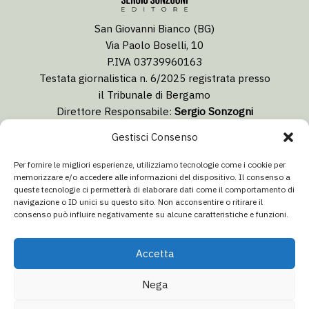
San Giovanni Bianco (BG)
Via Paolo Boselli, 10
P.IVA 03739960163
Testata giornalistica n. 6/2025 registrata presso
il Tribunale di Bergamo
Direttore Responsabile:
Sergio Sonzogni
Coordinatore Editoriale:
Lorenzo Togni
Gestisci Consenso
Email:
redazione@isolabergamascanews.it
Per fornire le migliori esperienze, utilizziamo tecnologie come i cookie per
memorizzare e/o accedere alle informazioni del dispositivo. Il consenso a
queste tecnologie ci permetterà di elaborare dati come il comportamento di
navigazione o ID unici su questo sito. Non acconsentire o ritirare il
consenso può influire negativamente su alcune caratteristiche e funzioni.
CONCESSIONARIA PUBBLICITÀ
Email:
info@italiacommunication.com
Accetta
Telefono: 0345 41834
Nega