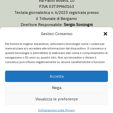
Via Paolo Boselli, 10
P.IVA 03739960163
Testata giornalistica n. 6/2025 registrata presso
il Tribunale di Bergamo
Direttore Responsabile:
Sergio Sonzogni
Coordinatore Editoriale:
Lorenzo Togni
Gestisci Consenso
Email:
redazione@isolabergamascanews.it
Per fornire le migliori esperienze, utilizziamo tecnologie come i cookie per
memorizzare e/o accedere alle informazioni del dispositivo. Il consenso a
queste tecnologie ci permetterà di elaborare dati come il comportamento di
navigazione o ID unici su questo sito. Non acconsentire o ritirare il
consenso può influire negativamente su alcune caratteristiche e funzioni.
CONCESSIONARIA PUBBLICITÀ
Email:
info@italiacommunication.com
Accetta
Telefono: 0345 41834
Nega
© 2026 Isola Bergamasca News - Tutti i diritti riservati
Visualizza le preferenze
Aa
Dichiarazione sulla privacy
·
Dichiarazione di non responsabilità
·
Redazione / Chi siamo
Dichiarazione sulla Privacy