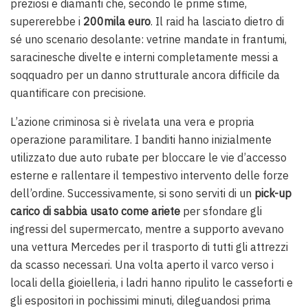
preziosi e diamanti che, secondo le prime stime,
supererebbe i
200mila euro
. Il raid ha lasciato dietro di
sé uno scenario desolante: vetrine mandate in frantumi,
saracinesche divelte e interni completamente messi a
soqquadro per un danno strutturale ancora difficile da
quantificare con precisione.
L’azione criminosa si è rivelata una vera e propria
operazione paramilitare. I banditi hanno inizialmente
utilizzato due auto rubate per bloccare le vie d’accesso
esterne e rallentare il tempestivo intervento delle forze
dell’ordine. Successivamente, si sono serviti di un
pick-up
carico di sabbia usato come ariete
per sfondare gli
ingressi del supermercato, mentre a supporto avevano
una vettura Mercedes per il trasporto di tutti gli attrezzi
da scasso necessari. Una volta aperto il varco verso i
locali della gioielleria, i ladri hanno ripulito le casseforti e
gli espositori in pochissimi minuti, dileguandosi prima