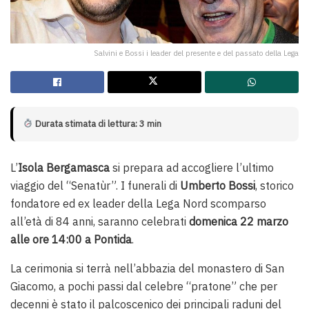
Salvini e Bossi i leader del presente e del passato della Lega
Durata stimata di lettura: 3 min
L’
Isola Bergamasca
si prepara ad accogliere l’ultimo
viaggio del “Senatùr”. I funerali di
Umberto Bossi
, storico
fondatore ed ex leader della Lega Nord scomparso
all’età di 84 anni, saranno celebrati
domenica 22 marzo
alle ore 14:00 a Pontida
.
La cerimonia si terrà nell’abbazia del monastero di San
Giacomo, a pochi passi dal celebre “pratone” che per
decenni è stato il palcoscenico dei principali raduni del