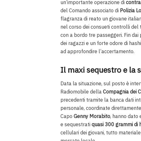
un’importante operazione di
contra
del Comando associato di
Polizia L
flagranza di reato un giovane italia
nel corso dei consueti controlli del 
con a bordo tre passeggeri. Fin dai
dei ragazzi e un forte odore di hash
ad approfondire l’accertamento.
Il maxi sequestro e la s
Data la situazione, sul posto è int
Radiomobile della
Compagnia dei Ca
precedenti tramite la banca dati int
personale, coordinate direttamente
Capo
Genny Morabito
, hanno dato e
e sequestrati
quasi 300 grammi di 
cellulari dei giovani, tutto materiale
mercato locale.