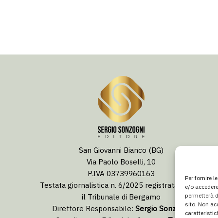
San Giovanni Bianco (BG)
Via Paolo Boselli, 10
P.IVA 03739960163
Per fornire 
Testata giornalistica n. 6/2025 registrata presso
e/o accedere
il Tribunale di Bergamo
permetterà d
sito. Non ac
Direttore Responsabile:
Sergio Sonzogni
caratteristic