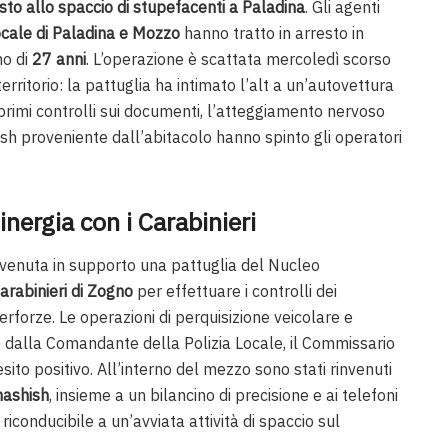
sto allo spaccio di stupefacenti a Paladina
. Gli agenti
ocale di Paladina e Mozzo
hanno tratto in arresto in
no di
27 anni
. L’operazione è scattata mercoledì scorso
territorio: la pattuglia ha intimato l’alt a un’autovettura
 primi controlli sui documenti, l’atteggiamento nervoso
ish proveniente dall’abitacolo hanno spinto gli operatori
inergia con i Carabinieri
ervenuta in supporto una pattuglia del Nucleo
rabinieri di Zogno
per effettuare i controlli dei
erforze. Le operazioni di perquisizione veicolare e
 dalla Comandante della Polizia Locale, il Commissario
sito positivo. All’interno del mezzo sono stati rinvenuti
hashish
, insieme a un bilancino di precisione e ai telefoni
 riconducibile a un’avviata attività di spaccio sul