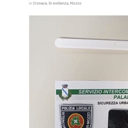
in
Cronaca
,
In evidenza
,
Mozzo