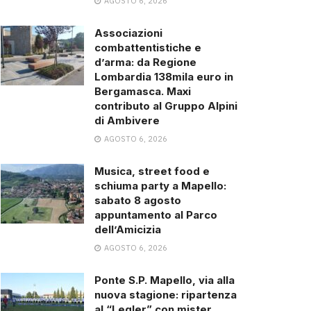
AGOSTO 6, 2026
Associazioni
combattentistiche e
d’arma: da Regione
Lombardia 138mila euro in
Bergamasca. Maxi
contributo al Gruppo Alpini
di Ambivere
AGOSTO 6, 2026
Musica, street food e
schiuma party a Mapello:
sabato 8 agosto
appuntamento al Parco
dell’Amicizia
AGOSTO 6, 2026
Ponte S.P. Mapello, via alla
nuova stagione: ripartenza
al “Legler” con mister