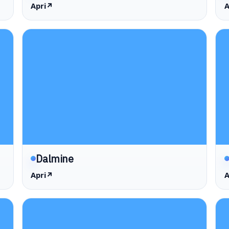
Apri
↗
A
Dalmine
Apri
↗
A