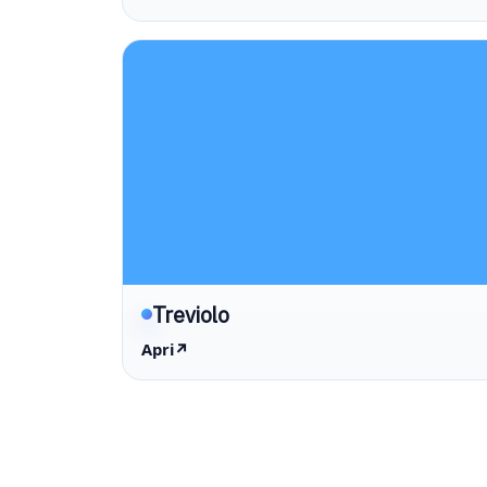
Treviolo
Apri
↗