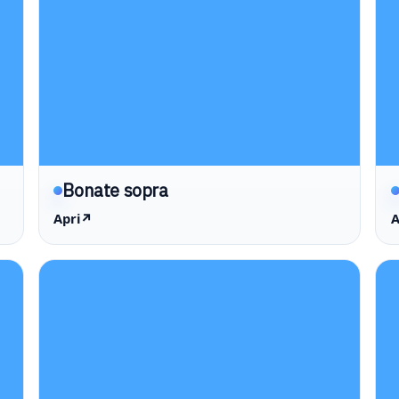
Bonate sopra
Apri
↗
A