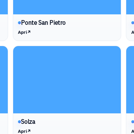
Ponte San Pietro
Apri
↗
A
Solza
Apri
↗
A