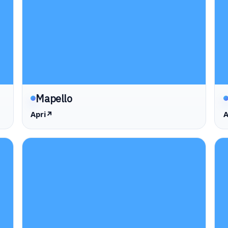
Mapello
Apri
↗
A