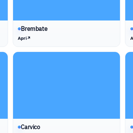
Brembate
Apri
↗
A
Carvico