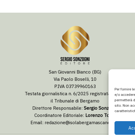
San Giovanni Bianco (BG)
Via Paolo Boselli, 10
P.IVA 03739960163
Per fornire 
Testata giornalistica n. 6/2025 registrata presso
e/o accedere
permetterà d
il Tribunale di Bergamo
sito. Non ac
Direttore Responsabile:
Sergio Sonzogni
caratteristic
Coordinatore Editoriale:
Lorenzo Togni
Email:
redazione@isolabergamascanews.it
Ac