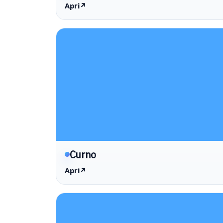
Apri
↗
Curno
Apri
↗