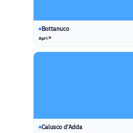
Bottanuco
Apri
↗
Calusco d’Adda